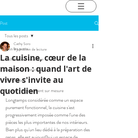
Post
Tous les posts
Cathy Soro
Tous les posts
9 juin
4 min de lecture
La cuisine, cœur de la
Architecture extérieur
maison : quand l'art de
Architecture intérieur
vivre s'invite au
Décoration
quotidien
Cuisine - Agencement sur mesure
Longtemps considérée comme un espace 
purement fonctionnel, la cuisine s'est 
progressivement imposée comme l'une des 
pièces les plus importantes de nos intérieurs. 
Bien plus qu'un lieu dédié à la préparation des 
repas, elle est aujourd'hui un espace de 