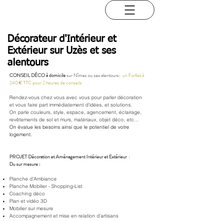
Décorateur d'Intérieur et
Extérieur sur Uzès et ses
alentours
CONSEIL
DÉCO
à domicile
sur Nîmes ou ses alentours:
un Forfait à
240 € TTC pour 2 heures de conseils
Rendez-vous chez vous avec vous pour parler décoration
et vous faire part immédiatement d'idées, et solutions.
On parle couleurs, style, espace, agencement, éclairage,
revêtements de sol et murs, matériaux, objet déco, etc...
On évalue les besoins ainsi que le potentiel de votre
logement.
PROJET Décoration et Aménagement Intérieur et Extérieur
:
Du sur mesure :
Planche d'Ambiance
Planche Mobilier - Shopping-List
Coaching déco
Plan et vidéo 3D
Mobilier sur mesure
Accompagnement et mise en relation
d’artisans