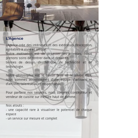
L'Agence
L'Agence crée des intérieurs et des extérieurs d'exception,
agréables à vivre et unique.
Notre motivation est de dépasser les attentes. Nous
prenons soins de rentrer dans le détail en
termes de design, d’esthétique ,de technicité et de
technologie.
Notre philosophie est le savoir faire et le savoir être,
nous sommes accompagnés d’une équipe d’artisans et
d’artistes talentueux, et respectueux.
Pour parfaire nos services, nous sommes concepteur et
vendeur de cuisine sur mesure haut de gamme.
Nos atouts :
- une capacité rare à visualiser le potentiel de chaque
espace
- un service sur mesure et complet