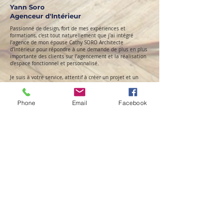
Yann Soro
Agenceur d'Intérieur
Passionné de design, fort de mes expériences et
formations, c’est tout naturellement que j'ai intégré
l’agence de mon épouse Cathy SORO Architecte
d’Intérieur pour répondre à une demande de plus en plus
importante des clients sur l’agencement et la réalisation
d’espace fonctionnel et personnalisé.
Je suis à votre service, attentif à créer un projet et un
suivi personnalisé pour tous les espaces techniques
comme la cuisine, le dressing, la salle de bains, la
buanderie.
Phone
Email
Facebook
Si vous avez besoin d’un regard nouveau sur votre projet, vous
manquez d’imagination pour agencer, optimiser, agrandir, ou
redéfinir vos espaces, même les couleurs sont pour vous un
problème !
Alors oui, un décorateur, un designer, ou un architecte d intérieur
un agenceur sont votre astuce déco sauveur !
Le métier d’un décorateur d intérieur, d'un designer, ou le métier
d architecte d intérieur s’oriente sur l'expertise de différents
critères : vos besoins en espaces intérieurs , vos besoins en
aménagement intérieur, vos besoins en style d arts décoratifs, vos
besoins décoratifs, architectural, esthétiques, vos contraintes
budgétaires et contraintes techniques.
Le but étant d’optimiser vos espaces en les harmonisant.